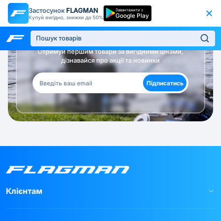
Застосунок
FLAGMAN
Завантажити з
Google Play
Купуй вигідно, знижки до 50%
Будь в курсі!
Отримуй першим товари за вигідними цінами,
дізнавайся про акції та новинки
Підписатись
Клієнтам