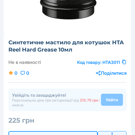
Синтетичне мастило для котушок HTA
Reel Hard Grease 10мл
Не в наявності
Код товару:
HTA3011
0
0
Поділитися
Увійдіть та заощаджуйте!
Увійти
Персональна ціна при авторизації від
213.75 грн
і
нижче
225 грн