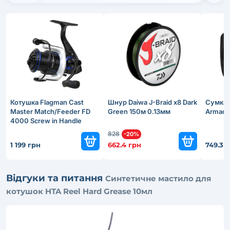
Котушка Flagman Cast
Шнур Daiwa J-Braid x8 Dark
Сумка-
Master Match/Feeder FD
Green 150м 0.13мм
Armadal
4000 Screw in Handle
828
-20%
1 199 грн
662.4 грн
749.3 
Відгуки та питання
Синтетичне мастило для
котушок HTA Reel Hard Grease 10мл