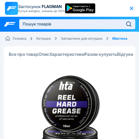
Застосунок
FLAGMAN
Завантажити з
Google Play
Купуй вигідно, знижки до 50%
Мастила
Головна
Котушки
Запчастини для котушок
Все про товар
Опис
Характеристики
Разом купують
Відгуки