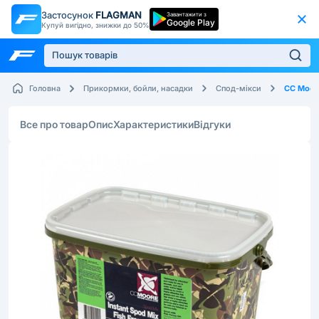
Застосунок
FLAGMAN
Завантажити з
Google Play
Купуй вигідно, знижки до 50%
CC Moor
Головна
Прикормки, бойли, насадки
Спод-мікси
Все про товар
Опис
Характеристики
Відгуки