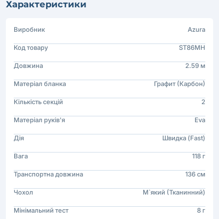
Характеристики
Виробник
Azura
Код товару
ST86MH
Довжина
2.59 м
Матеріал бланка
Графит (Карбон)
Кількість секцій
2
Матеріал руків'я
Eva
Дія
Швидка (Fast)
Вага
118 г
Транспортна довжина
136 см
Чохол
М`який (Тканинний)
Мінімальний тест
8 г