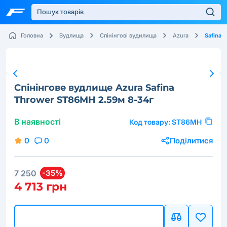
Safina 
Головна
Вудлища
Спінінгові вудилища
Azura
Cпінінговe вудлище Azura Safina
Thrower ST86MH 2.59м 8-34г
В наявності
Код товару:
ST86MH
0
0
Поділитися
7 250
-35%
4 713 грн