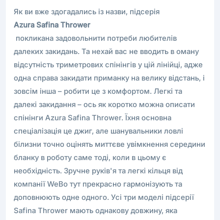
Як ви вже здогадались із назви, підсерія
Azura Safina Thrower
покликана задовольнити потреби любителів
далеких закидань. Та нехай вас не вводить в оману
відсутність триметрових спінінгів у цій лінійці, адже
одна справа закидати приманку на велику відстань, і
зовсім інша – робити це з комфортом. Легкі та
далекі закидання – ось як коротко можна описати
спінінги Azura Safina Thrower. Їхня основна
спеціалізація це джиг, але шанувальники ловлі
білизни точно оцінять миттєве увімкнення середини
бланку в роботу саме тоді, коли в цьому є
необхідність. Зручне руків'я та легкі кільця від
компанії WeBo тут прекрасно гармонізують та
доповнюють одне одного. Усі три моделі підсерії
Safina Thrower мають однакову довжину, яка