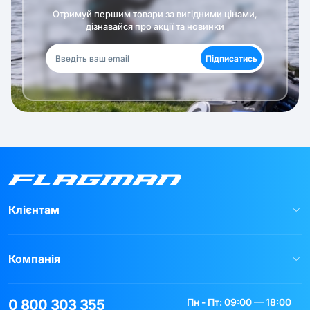
Отримуй першим товари за вигідними цінами,
дізнавайся про акції та новинки
Підписатись
Клієнтам
Компанія
Пн - Пт: 09:00 — 18:00
0 800 303 355