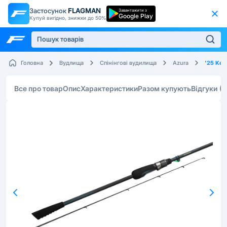
Застосунок
FLAGMAN
Завантажити з
Google Play
Купуй вигідно, знижки до 50%
'25 Ken
Головна
Вудлища
Спінінгові вудилища
Azura
Все про товар
Опис
Характеристики
Разом купують
Відгуки
(3