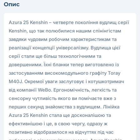
Опис
Azura 25 Kenshin – четверте покоління вудлищ серії
Kenshin, що так полюбилися нашим спінінгістам
завдяки чудовим робочим характеристикам та
реалізації концепції універсалізму. Вудлища цієї
серії стали ще більш технологічними та
довершеними. Їхні бланки тепер виготовлено із
застосуванням високомодульного графіту Toray
M40J. Окремої уваги заслуговує і котушкотримач
від компанії WeBo. Ергономічність, легкість та
сенсорну чутливість якого ви помічаєте вже з
перших секунд знайомства з вудлищем. Лінійка
Azura 25 Kenshin стала ще досконалішою та
ефективнішою і це, в свою чергу, одразу ж
позитивно відобразилося на відчуттях під час