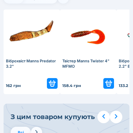
Віброхвіст Manns Predator
Твістер Manns Twister 4"
Віброхв
3.2"
MFMO
2.2" BR
162 грн
158.4 грн
133.2 г
З цим товаром купують
Всі