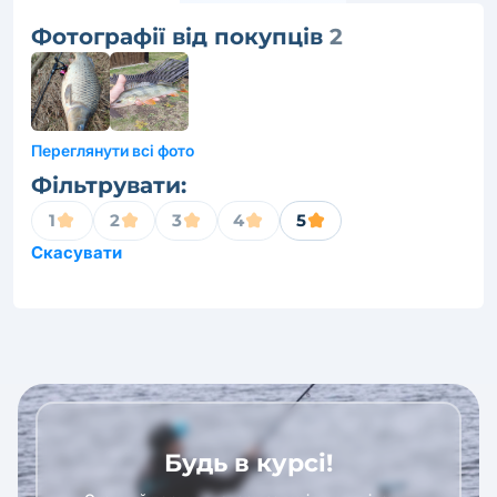
Фотографії від покупців
2
Переглянути всі фото
Фільтрувати:
1
2
3
4
5
Скасувати
Будь в курсі!