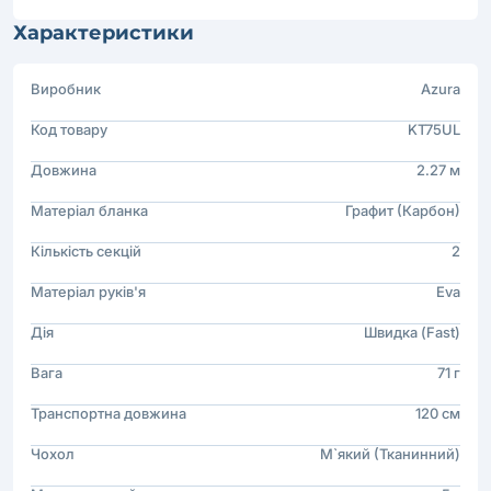
Характеристики
Виробник
Azura
Код товару
KT75UL
Довжина
2.27 м
Матеріал бланка
Графит (Карбон)
Кількість секцій
2
Матеріал руків'я
Eva
Дія
Швидка (Fast)
Вага
71 г
Транспортна довжина
120 см
Чохол
М`який (Тканинний)