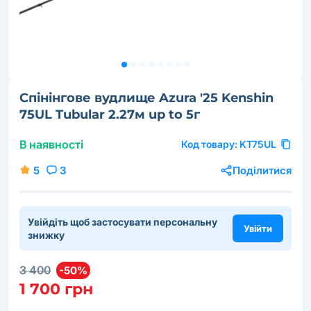
Спінінгове вудлище Azura '25 Kenshin
75UL Tubular 2.27м up to 5г
В наявності
Код товару:
KT75UL
5
3
Поділитися
Увійдіть щоб застосувати персональну
Увійти
знижку
3 400
-50%
1 700 грн