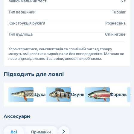
Максимальний тест
5 г
Тип вершинки
Tubular
Конструкція руків'я
Рознесена
Тип вудлища
Спінінгове
Характеристики, комплектація та зовнішній вигляд товару
можуть змінюватися виробником без попередження. Магазин не
несе відповідальності за зміни, внесені виробником.
Підходить для ловлі
Щука
Окунь
Форель
Аксесуари
Всі
Приманки