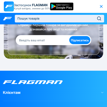
Застосунок
FLAGMAN
Завантажити з
Google Play
Купуй вигідно, знижки до 50%
Будь в курсі!
Отримуй першим товари за вигідними цінами,
дізнавайся про акції та новинки
Підписатись
Клієнтам