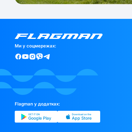
Ми у соцмережах:
Flagman у додатках:
GET IT ON
Download on the
Google Play
App Store