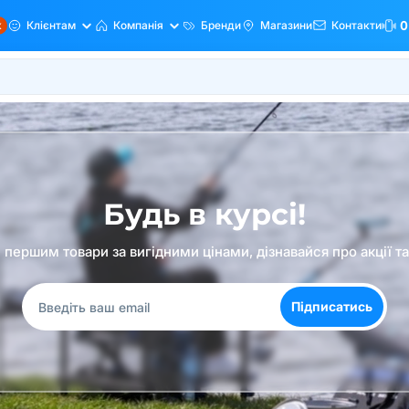
ж
Клієнтам
Компанія
Бренди
Магазини
Контакти
0
Будь в курсі!
першим товари за вигідними цінами, дізнавайся про акції т
Підписатись