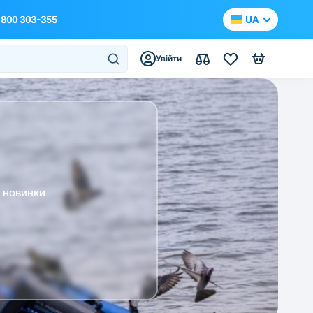
 800 303-355
UA
Увійти
а новинки