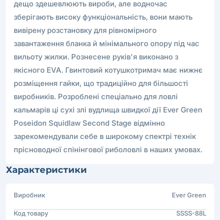
дещо здешевлюють вироби, але водночас
зберігають високу функціональність, вони мають
вивірену розстановку для рівномірного
завантаження бланка й мінімального опору під час
вильоту жилки. Рознесене руків'я виконано з
якісного EVA. Гвинтовий котушкотримач має нижнє
розміщення гайки, що традиційно для більшості
виробників. Розроблені спеціально для ловлі
кальмарів ці сухі злі вудлища швидкої дії Ever Green
Poseidon Squidlaw Second Stage відмінно
зарекомендували себе в широкому спектрі технік
прісноводної спінінгової риболовлі в наших умовах.
Характеристики
Виробник
Ever Green
Код товару
SSSS-88L