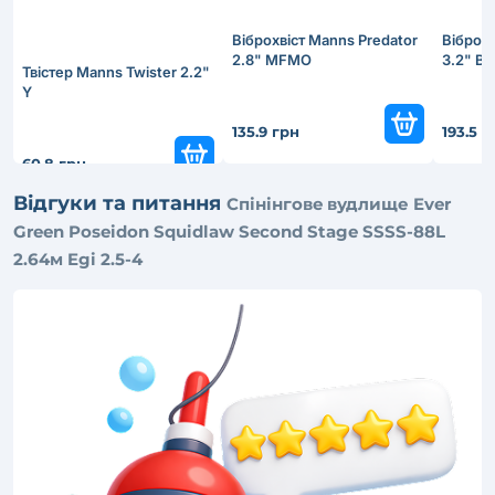
Віброхвіст Manns Predator
Віброхв
2.8" MFMO
3.2" B
Твістер Manns Twister 2.2"
Y
135.9 грн
193.5 г
60.8 грн
Відгуки та питання
Cпінінговe вудлище Ever
Green Poseidon Squidlaw Second Stage SSSS-88L
2.64м Egi 2.5-4