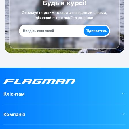
Будь в курсі!
Отримуй першим товари за вигідними цінами,
дізнавайся про акції та новинки
Підписатись
Клієнтам
Компанія