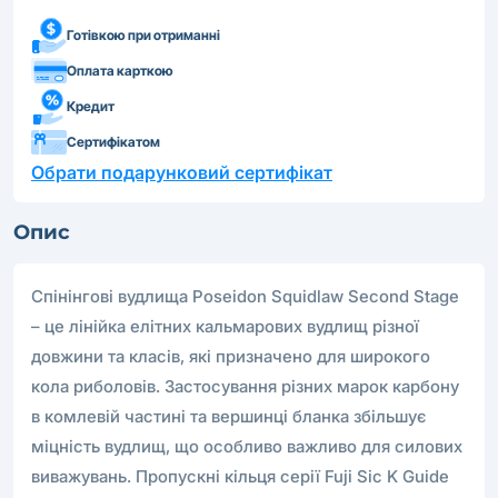
Готівкою при отриманні
Оплата карткою
Кредит
Сертифікатом
Обрати подарунковий сертифікат
Опис
Спінінгові вудлища Poseidon Squidlaw Second Stage
– це лінійка елітних кальмарових вудлищ різної
довжини та класів, які призначено для широкого
кола риболовів. Застосування різних марок карбону
в комлевій частині та вершинці бланка збільшує
міцність вудлищ, що особливо важливо для силових
виважувань. Пропускні кільця серії Fuji Sic K Guide