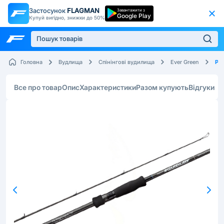
Застосунок
FLAGMAN
Завантажити з
Google Play
Купуй вигідно, знижки до 50%
Pos
Головна
Вудлища
Спінінгові вудилища
Ever Green
Все про товар
Опис
Характеристики
Разом купують
Відгуки