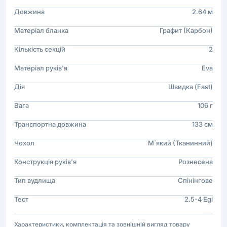
Довжина
2.64 м
Матеріал бланка
Графит (Карбон)
Кількість секцій
2
Матеріал руків'я
Eva
Дія
Швидка (Fast)
Вага
106 г
Транспортна довжина
133 см
Чохол
М`який (Тканинний)
Конструкція руків'я
Рознесена
Тип вудлища
Спінінгове
Тест
2.5-4 Egi
Характеристики, комплектація та зовнішній вигляд товару