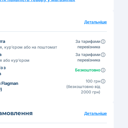
а
Детальніше
шта
За тарифами
перевізника
ня, кур’єром або на поштомат
а
За тарифами
перевізника
ня або кур’єром
з з
Безкоштовно
в
100 грн
 Flagman
(безкоштовно від
)
2000 грн)
замовлення
Детальніше