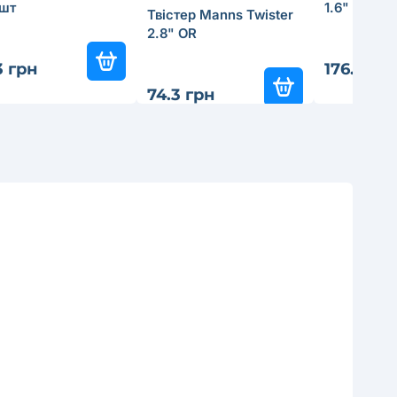
5шт
1.6" MO
Твістер Manns Twister
2.8" OR
3 грн
176.4 гр
74.3 грн