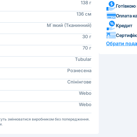
138 г
Готівкою
136 см
Оплата к
М`який (Тканинний)
Кредит
Сертифі
30 г
Обрати пода
70 г
Tubular
Рознесена
Спінінгове
Webo
Webo
ожуть змінюватися виробником без попередження.
м.