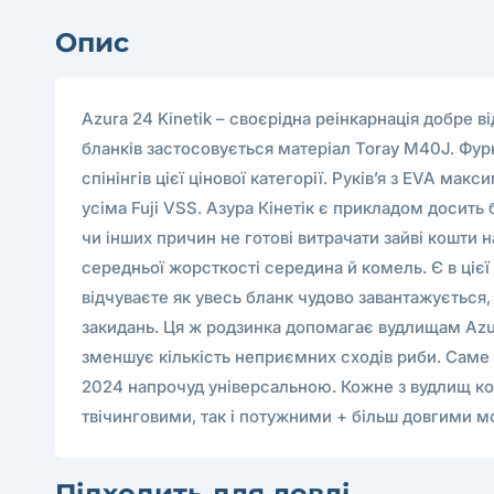
Опис
Azura 24 Kinetik – своєрідна реінкарнація добре в
бланків застосовується матеріал Toray M40J. Фур
спінінгів цієї цінової категорії. Руків’я з EVA 
усіма Fuji VSS. Азура Кінетік є прикладом досить 
чи інших причин не готові витрачати зайві кошти 
середньої жорсткості середина й комель. Є в цієї
відчуваєте як увесь бланк чудово завантажується,
закидань. Ця ж родзинка допомагає вудлищам Azur
зменшує кількість неприємних сходів риби. Саме т
2024 напрочуд універсальною. Кожне з вудлищ ко
твічинговими, так і потужними + більш довгими 
Підходить для ловлі