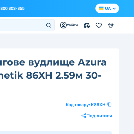
 800 303-355
UA
Увійти
нгове вудлище Azura
inetik 86XH 2.59м 30-
Код товару:
K86XH
Поділитися