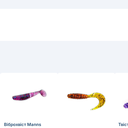
Віброхвіст Manns
Твіс