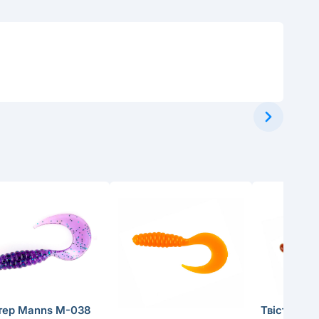
тер Manns M-038
Твістер Ma