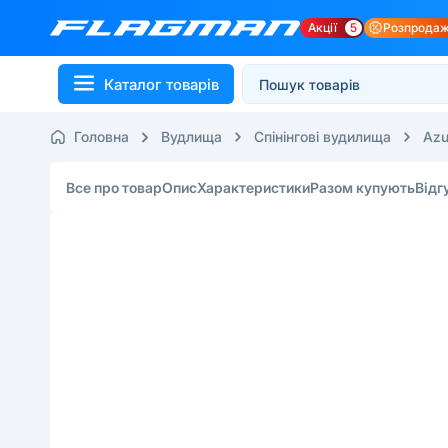
Акції
5
Розпрода
Каталог товарів
Головна
Вудлища
Спінінгові вудилища
Azu
Все про товар
Опис
Характеристики
Разом купують
Відг