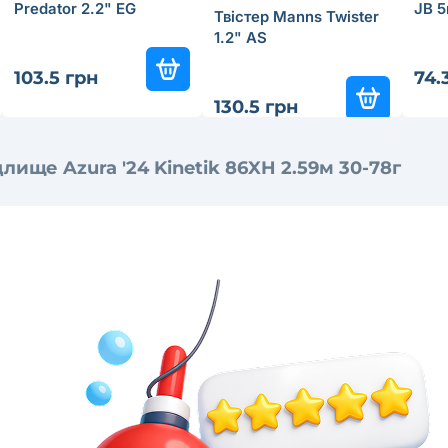
Predator 2.2" EG
JB 
Твістер Manns Twister
1.2" AS
103.5 грн
74.
130.5 грн
длище Azura '24 Kinetik 86XH 2.59м 30-78г