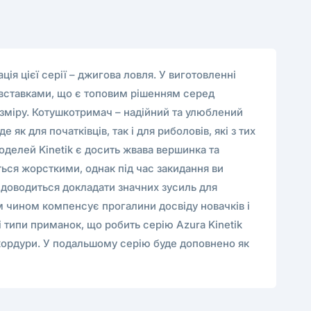
ція цієї серії – джигова ловля. У виготовленні
и вставками, що є топовим рішенням серед
розміру. Котушкотримач – надійний та улюблений
як для початківців, так і для риболовів, які з тих
оделей Kinetik є досить жвава вершинка та
ться жорсткими, однак під час закидання ви
е доводиться докладати значних зусиль для
м чином компенсує прогалини досвіду новачків і
і типи приманок, що робить серію Azura Kinetik
кордури. У подальшому серію буде доповнено як