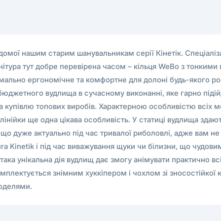
ідомої нашим старим шанувальникам серії Кінетік. Спеціаліза
нітура тут добре перевірена часом – кільця WeBo з тонким
максимально ергономічне та комфортне для долоні будь-якого 
бюджетного вудлища в сучасному виконанні, яке гарно підійде 
на купівлю топових виробів. Характерною особливістю всіх м
 лінійки ще одна цікава особливість. У статиці вудлища здаю
 що дуже актуально під час тривалої риболовлі, адже вам н
a Kinetik і під час виважування щуки чи білизни, що чудови
ака унікальна дія вудлищ дає змогу анімувати практично вс
мплектується знімним хуккіпером і чохлом зі зносостійкої 
моделями.