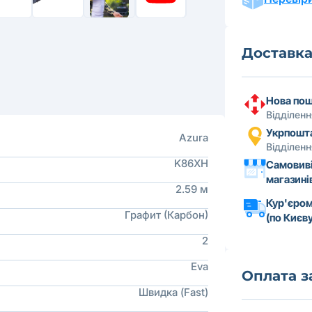
Доставк
Нова по
Відділен
Укрпошт
Azura
Відділен
K86XH
Самовиві
магазині
2.59 м
Кур'єром
Графит (Карбон)
(по Києву
2
Eva
Оплата 
Швидка (Fast)