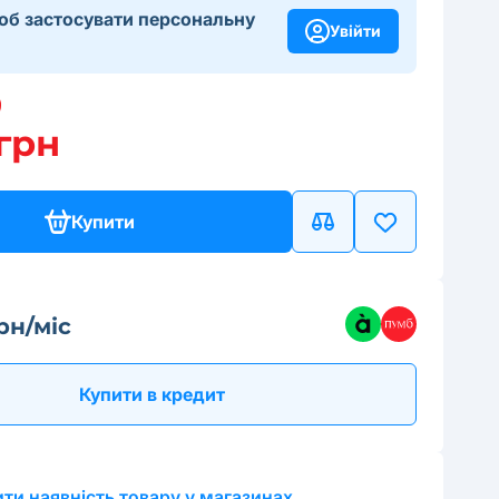
щоб застосувати персональну
Увійти
 грн
Купити
рн/міс
Купити в кредит
ти наявність товару у магазинах