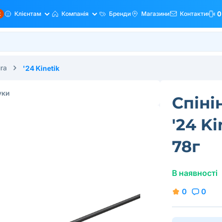
ж
Клієнтам
Компанія
Бренди
Магазини
Контакти
0
ra
'24 Kinetik
уки
Спіні
'24 K
78г
В наявності
0
0