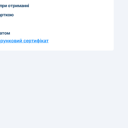
 при отриманні
арткою
катом
рунковий сертифікат