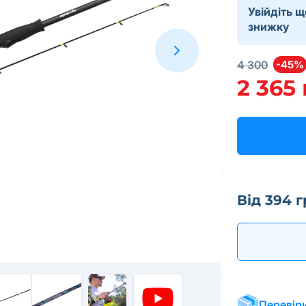
Увійдіть 
знижку
4 300
-45%
2 365
Від 394 г
Перевіри