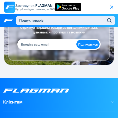
Застосунок
FLAGMAN
Завантажити з
Google Play
Купуй вигідно, знижки до 50%
Будь в курсі!
Отримуй першим товари за вигідними цінами,
дізнавайся про акції та новинки
Підписатись
Клієнтам