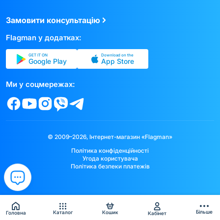
Замовити консультацію
Flagman у додатках:
GET IT ON
Download on the
Google Play
App Store
Ми у соцмережах:
© 2009–2026, Інтернет-магазин «Flagman»
Політика конфіденційності
Угода користувача
Політика безпеки платежів
Більше
Каталог
Кошик
Головна
Кабінет