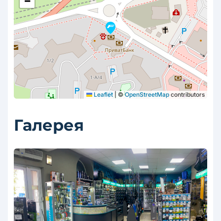
−
Leaflet
|
©
OpenStreetMap
contributors
Галерея