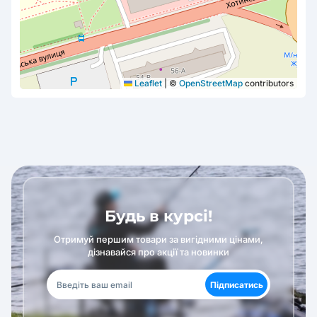
Leaflet
|
©
OpenStreetMap
contributors
Будь в курсі!
Отримуй першим товари за вигідними цінами,
дізнавайся про акції та новинки
Підписатись