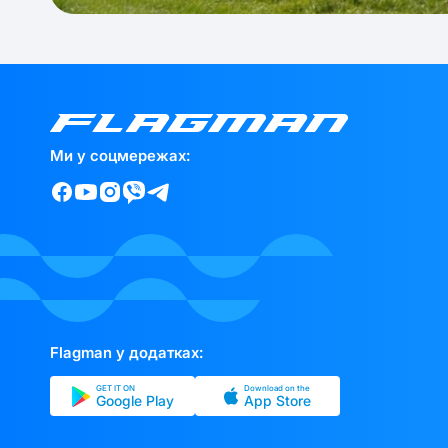
Ми у соцмережах:
Flagman у додатках:
GET IT ON
Download on the
Google Play
App Store