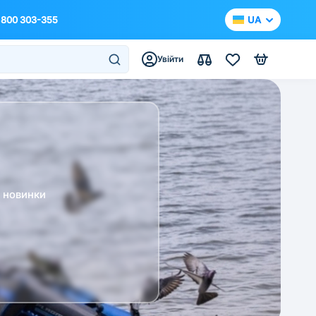
 800 303-355
UA
Увійти
а новинки