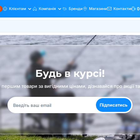
ж
Клієнтам
Компанія
Бренди
Магазини
Контакти
0
Будь в курсі!
першим товари за вигідними цінами, дізнавайся про акції т
Підписатись