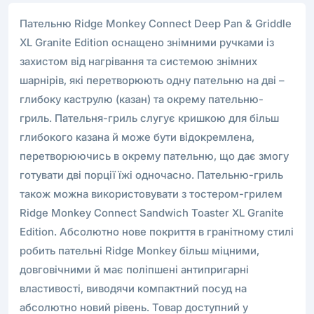
Пательню Ridge Monkey Connect Deep Pan & Griddle
XL Granite Edition оснащено знімними ручками із
захистом від нагрівання та системою знімних
шарнірів, які перетворюють одну пательню на дві –
глибоку каструлю (казан) та окрему пательню-
гриль. Пательня-гриль слугує кришкою для більш
глибокого казана й може бути відокремлена,
перетворюючись в окрему пательню, що дає змогу
готувати дві порції їжі одночасно. Пательню-гриль
також можна використовувати з тостером-грилем
Ridge Monkey Connect Sandwich Toaster XL Granite
Edition. Абсолютно нове покриття в гранітному стилі
робить пательні Ridge Monkey більш міцними,
довговічними й має поліпшені антипригарні
властивості, виводячи компактний посуд на
абсолютно новий рівень. Товар доступний у