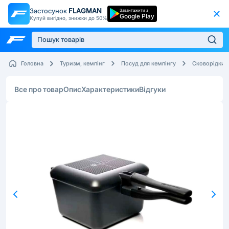
Застосунок
FLAGMAN
Завантажити з
Google Play
Купуй вигідно, знижки до 50%
Головна
Туризм, кемпінг
Посуд для кемпінгу
Сковорідки
Все про товар
Опис
Характеристики
Відгуки