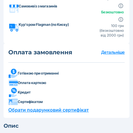
Самовивіз з магазинів
Безкоштовно
Кур'єром Flagman (по Києву)
100 грн
(безкоштовно
від 2000 грн)
Оплата замовлення
Детальніше
Готівкою при отриманні
Оплата карткою
Кредит
Сертифікатом
Обрати подарунковий сертифікат
Опис