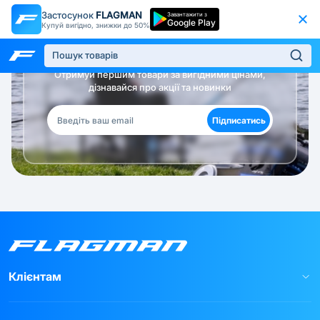
Застосунок
FLAGMAN
Завантажити з
Google Play
Купуй вигідно, знижки до 50%
Будь в курсі!
Отримуй першим товари за вигідними цінами,
дізнавайся про акції та новинки
Підписатись
Клієнтам