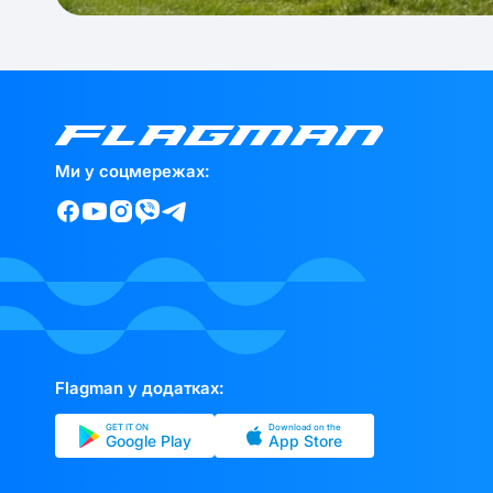
Ми у соцмережах:
Flagman у додатках:
GET IT ON
Download on the
Google Play
App Store