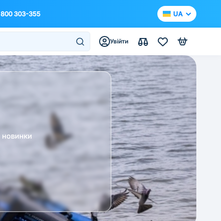
 800 303-355
UA
Увійти
а новинки