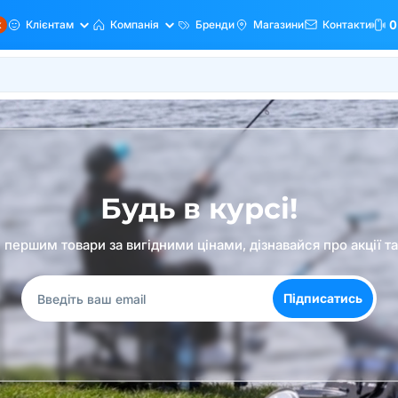
ж
Клієнтам
Компанія
Бренди
Магазини
Контакти
0
Будь в курсі!
першим товари за вигідними цінами, дізнавайся про акції т
Підписатись