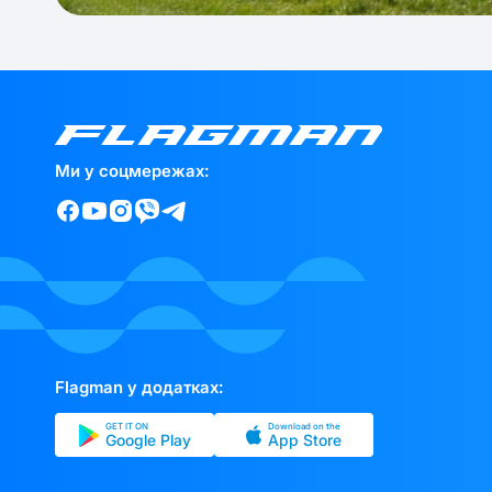
Ми у соцмережах:
Flagman у додатках:
GET IT ON
Download on the
Google Play
App Store