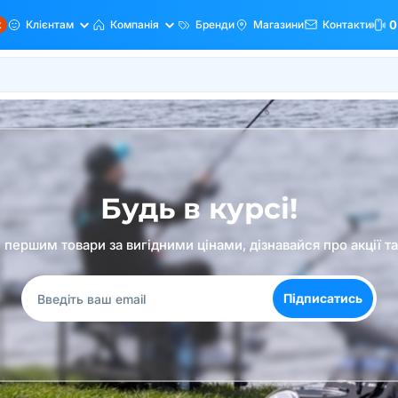
ж
Клієнтам
Компанія
Бренди
Магазини
Контакти
0
Будь в курсі!
першим товари за вигідними цінами, дізнавайся про акції т
Підписатись