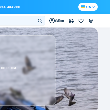
 800 303-355
UA
Увійти
а новинки