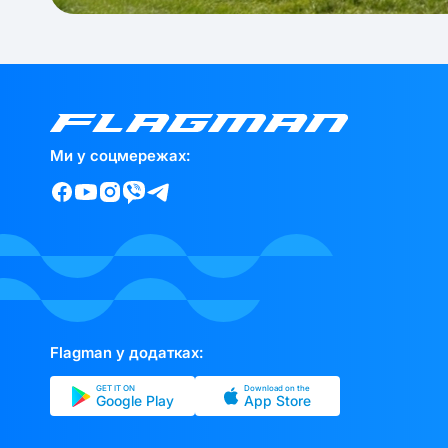
Ми у соцмережах:
Flagman у додатках:
GET IT ON
Download on the
Google Play
App Store