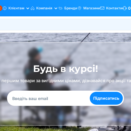
ж
Клієнтам
Компанія
Бренди
Магазини
Контакти
0
Будь в курсі!
першим товари за вигідними цінами, дізнавайся про акції т
Підписатись