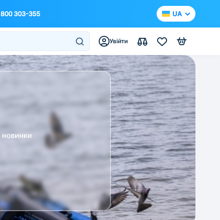
 800 303-355
UA
Увійти
а новинки