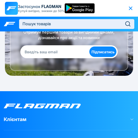
Застосунок
FLAGMAN
Завантажити з
Google Play
Купуй вигідно, знижки до 50%
Будь в курсі!
Отримуй першим товари за вигідними цінами,
дізнавайся про акції та новинки
Підписатись
Клієнтам