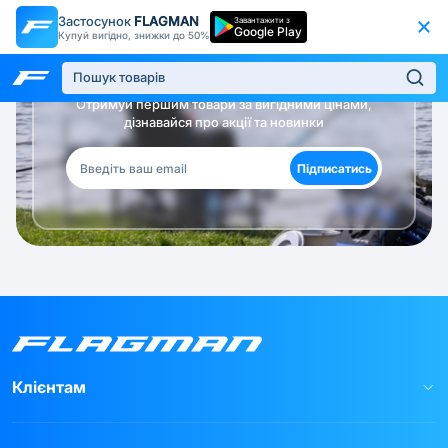
Застосунок
FLAGMAN
Завантажити з
Google Play
Купуй вигідно, знижки до 50%
Будь в курсі!
Отримуй першим товари за вигідними цінами,
дізнавайся про акції та новинки
Підписатись
Клієнтам