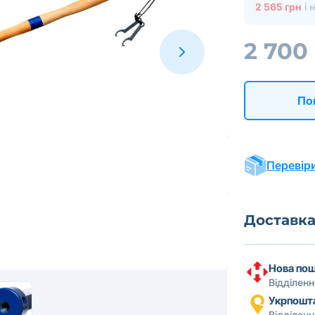
2 565 грн
і 
2 700
По
Перевіри
Доставк
Нова по
Відділен
Укрпошт
Відділен