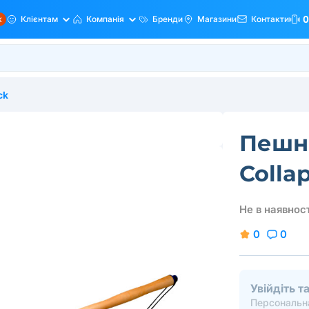
ж
Клієнтам
Компанія
Бренди
Магазини
Контакти
0
ck
Пешня
Colla
Не в наявност
0
0
Увійдіть 
Персональна