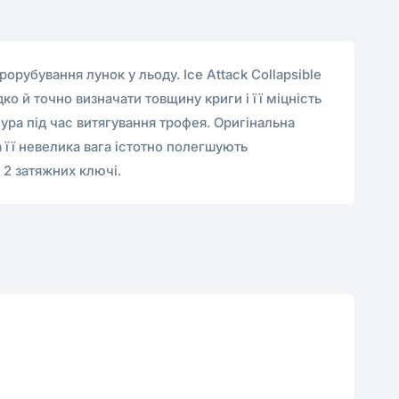
орубування лунок у льоду. Ice Attack Collapsible
о й точно визначати товщину криги і її міцність
ура під час витягування трофея. Оригінальна
 її невелика вага істотно полегшують
 2 затяжних ключі.