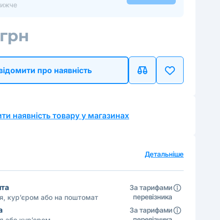
нижче
 грн
відомити про наявність
ти наявність товару у магазинах
а
Детальніше
шта
За тарифами
перевізника
ня, кур’єром або на поштомат
а
За тарифами
перевізника
ня або кур’єром