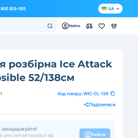
 800 303-355
UA
Увійти
 розбірна Ice Attack
psible 52/138см
і
Код товару:
WIC-CL-138
Поділитися
та заощаджуйте!
Увійти
 ціна при авторизації від