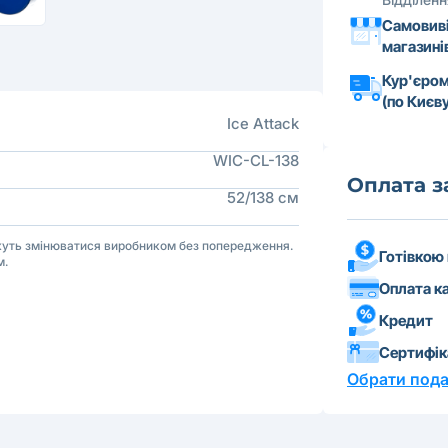
Самовиві
магазині
Кур'єром
(по Києву
Ice Attack
WIC-CL-138
Оплата 
52/138 см
ожуть змінюватися виробником без попередження.
Готівкою
м.
Оплата к
Кредит
Сертифі
Обрати пода