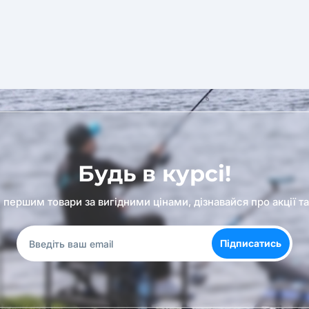
Будь в курсі!
першим товари за вигідними цінами, дізнавайся про акції т
Підписатись