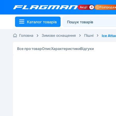
Акції
4
Розпрода
Каталог товарів
Головна
Зимове оснащення
Пішні
Ice Atta
Все про товар
Опис
Характеристики
Відгуки