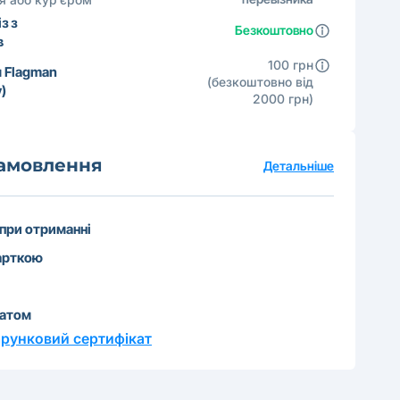
з з
Безкоштовно
в
100 грн
 Flagman
(безкоштовно від
)
2000 грн)
замовлення
Детальніше
 при отриманні
арткою
катом
рунковий сертифікат