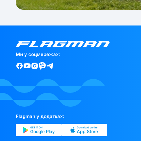
Ми у соцмережах:
Flagman у додатках:
GET IT ON
Download on the
Google Play
App Store