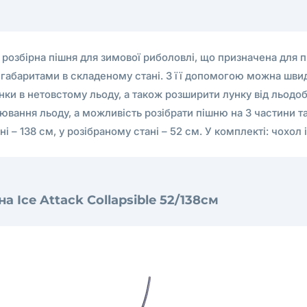
а розбірна пішня для зимової риболовлі, що призначена для пр
габаритами в складеному стані. З її допомогою можна швидк
нки в нетовстому льоду, а також розширити лунку від льодоб
ювання льоду, а можливість розібрати пішню на 3 частини та
– 138 см, у розібраному стані – 52 см. У комплекті: чохол і
а Ice Attack Collapsible 52/138см