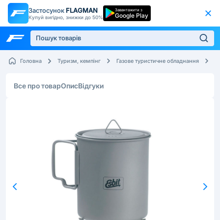
Застосунок
FLAGMAN
Завантажити з
Google Play
Купуй вигідно, знижки до 50%
Головна
Туризм, кемпінг
Газове туристичне обладнання
С
Все про товар
Опис
Відгуки