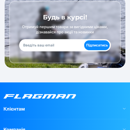
Будь в курсі!
Отримуй першим товари за вигідними цінами,
дізнавайся про акції та новинки
Підписатись
Клієнтам
Компанія