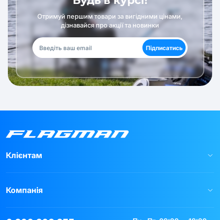
Будь в курсі!
Отримуй першим товари за вигідними цінами,
дізнавайся про акції та новинки
Підписатись
Клієнтам
Компанія