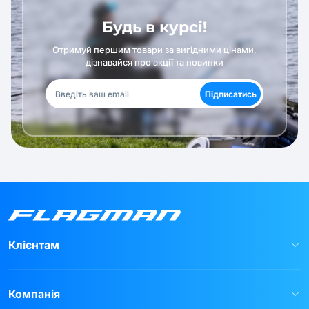
Будь в курсі!
Отримуй першим товари за вигідними цінами,
дізнавайся про акції та новинки
Підписатись
Клієнтам
Компанія