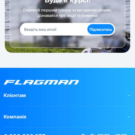
Будь в курсі!
Отримуй першим товари за вигідними цінами,
дізнавайся про акції та новинки
Підписатись
Клієнтам
Компанія