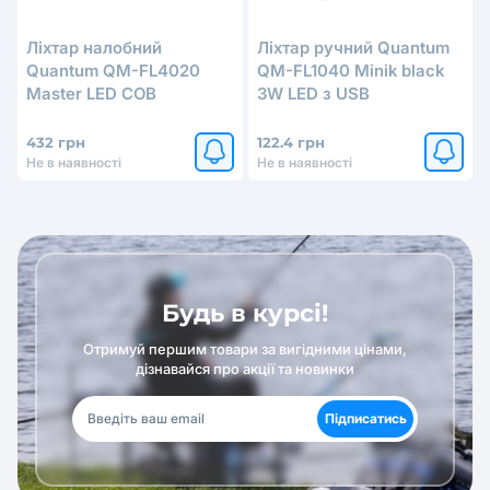
Ліхтар налобний
Ліхтар ручний Quantum
Quantum QM-FL4020
QM-FL1040 Minik black
Master LED COB
3W LED з USB
432 грн
122.4 грн
Не в наявності
Не в наявності
Будь в курсі!
Отримуй першим товари за вигідними цінами,
дізнавайся про акції та новинки
Підписатись