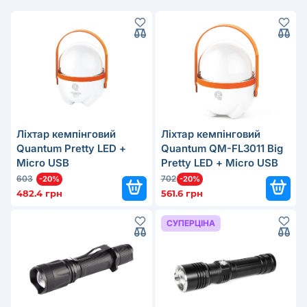
Ліхтар кемпінговий
Ліхтар кемпінговий
Quantum Pretty LED +
Quantum QM-FL3011 Big
Мicro USB
Pretty LED + Мicro USB
603
702
-20%
-20%
482.4 грн
561.6 грн
СУПЕРЦІНА