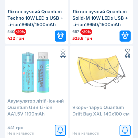
Ліхтар ручний Quantum
Ліхтар ручний Quantum
Techno 10W LED з USB +
Solid-M 10W LEDз USB +
Li-ion18650/1500mAh
Li-ion18650/1500mAh
540
657
-20%
-20%
432 грн
525.6 грн
Акумулятор літій-іонний
Quantum USB Li-ion
Якорь-парус Quantum
AA1.5V 1100mAh
Drift Bag XXL 140х100 см
441 грн
Не в наявності
Не в наявності