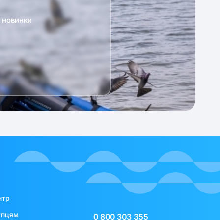
а новинки
нтр
упцям
0 800 303 355