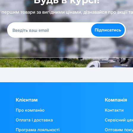
першим товари за вигідними цінами, дізнавайся про акції т
Підписатись
Клієнтам
Компанія
Про компанію
Контакти
Оплата і доставка
Сервісний це
Програма лояльності
Оптовим пок