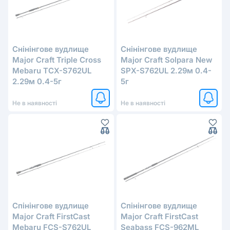
Снінінгове вудлище
Снінінгове вудлище
Major Craft Triple Cross
Major Craft Solpara New
Mebaru TCX-S762UL
SPX-S762UL 2.29м 0.4-
2.29м 0.4-5г
5г
Не в наявності
Не в наявності
Спінінгове вудлище
Спінінгове вудлище
Major Craft FirstCast
Major Craft FirstCast
Mebaru FCS-S762UL
Seabass FCS-962ML