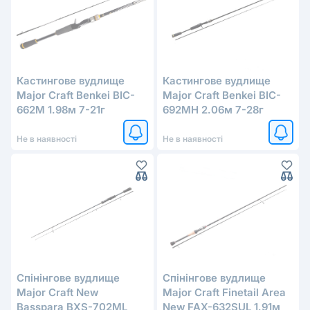
Кастингове вудлище
Кастингове вудлище
Major Craft Benkei BIC-
Major Craft Benkei BIC-
662M 1.98м 7-21г
692MH 2.06м 7-28г
Не в наявності
Не в наявності
Спінінгове вудлище
Спінінгове вудлище
Major Craft New
Major Craft Finetail Area
Basspara BXS-702ML
New FAX-632SUL 1.91м