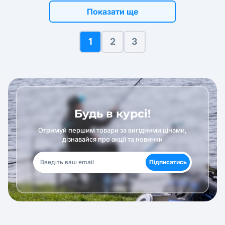
Показати ще
1
2
3
Будь в курсі!
Отримуй першим товари за вигідними цінами,
дізнавайся про акції та новинки
Підписатись