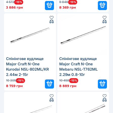
4 572
9 846
-15%
-15%
3 886 грн
8 369 грн
Cпінінговe вудлище
Cпінінговe вудлище
Major Craft N-One
Major Craft N-One
Kurodai NSL-802ML/KR
Mebaru NSL-T762ML
2.44м 2-15г
2.29м 0.8-10г
10 305
10 458
-15%
-15%
8 759 грн
8 889 грн