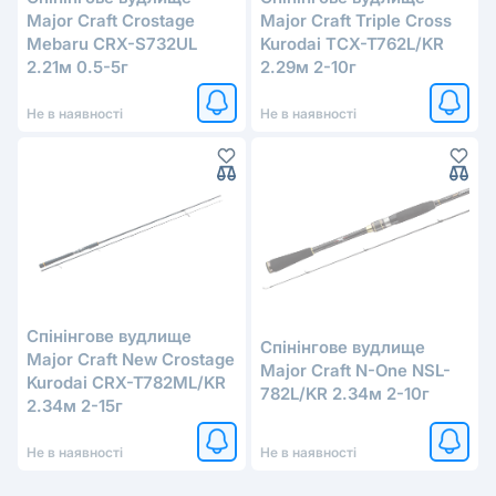
Major Craft Crostage
Major Craft Triple Cross
Mebaru CRX-S732UL
Kurodai TCX-T762L/KR
2.21м 0.5-5г
2.29м 2-10г
Не в наявності
Не в наявності
Спінінгове вудлище
Спінінгове вудлище
Major Craft New Crostage
Major Craft N-One NSL-
Kurodai CRX-T782ML/KR
782L/KR 2.34м 2-10г
2.34м 2-15г
Не в наявності
Не в наявності