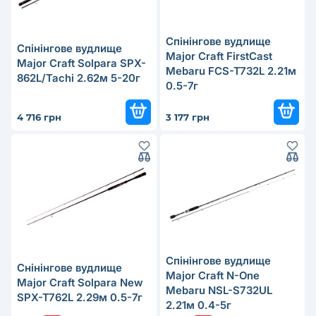
Спінінгове вудлище
Спінінгове вудлище
Major Craft FirstCast
Major Craft Solpara SPX-
Mebaru FCS-T732L 2.21м
862L/Tachi 2.62м 5-20г
0.5-7г
4 716 грн
3 177 грн
Cпінінговe вудлище
Снінінгове вудлище
Major Craft N-One
Major Craft Solpara New
Mebaru NSL-S732UL
SPX-T762L 2.29м 0.5-7г
2.21м 0.4-5г