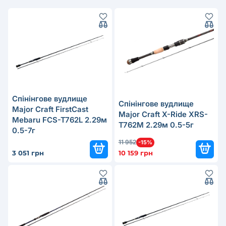
Спінінгове вудлище
Спінінгове вудлище
Major Craft FirstCast
Major Craft X-Ride XRS-
Mebaru FCS-T762L 2.29м
T762M 2.29м 0.5-5г
0.5-7г
11 952
-15%
3 051 грн
10 159 грн