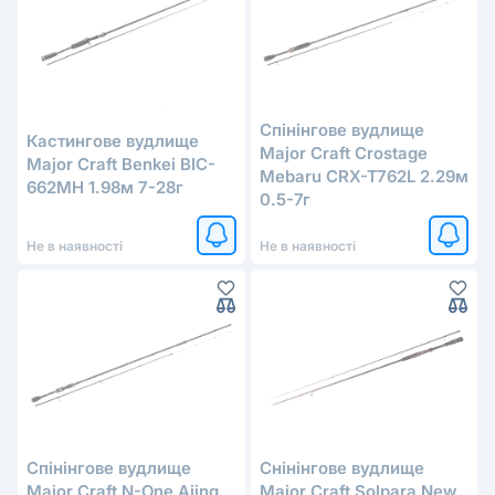
Cпінінговe вудлище
Кастингове вудлище
Major Craft Crostage
Major Craft Benkei BIC-
Mebaru CRX-T762L 2.29м
662MH 1.98м 7-28г
0.5-7г
Не в наявності
Не в наявності
Cпінінговe вудлище
Снінінгове вудлище
Major Craft N-One Ajing
Major Craft Solpara New