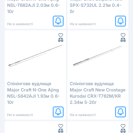
NSL-T682AJI 2.03м 0.6-
SPX-S732UL 2.21м 0.4-
10г
5г
Не в наявності
Не в наявності
Cпінінговe вудлище
Спінінгове вудлище
Major Craft N-One Ajing
Major Craft New Crostage
NSL-S642AJI 1.93м 0.6-
Kurodai CRX-T782M/KR
10г
2.34м 5-20г
Не в наявності
Не в наявності