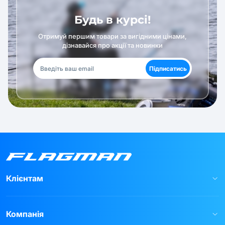
Будь в курсі!
Отримуй першим товари за вигідними цінами,
дізнавайся про акції та новинки
Підписатись
Клієнтам
Компанія