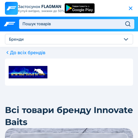
Застосунок
FLAGMAN
Завантажити з
Google Play
Купуй вигідно, знижки до 50%
Бренди
До всіх брендів
Всі товари бренду Innovate
Baits