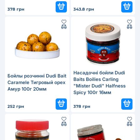
378 грн
343.8 грн
Насадочні бойли Dudi
Бойлы розчинні Dudi Bait
Baits Boilies Carling
Caramele Тигровый орех
"Mister Dudi" Halfness
Амур 100г 20мм
Spicy 100г 16мм
252 грн
378 грн