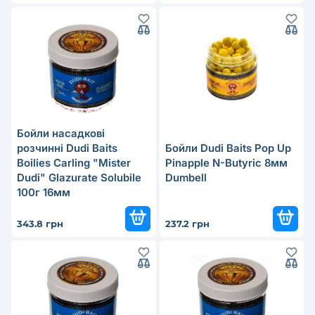
Бойли насадкові
розчинні Dudi Baits
Бойли Dudi Baits Pop Up
Boilies Carling "Mister
Pinapple N-Butyric 8мм
Dudi" Glazurate Solubile
Dumbell
100г 16мм
343.8 грн
237.2 грн