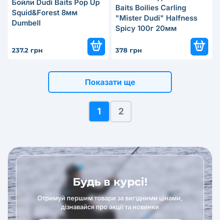
Бойли Dudi Baits Pop Up
Baits Boilies Carling
Squid&Forest 8мм
"Mister Dudi" Halfness
Dumbell
Spicy 100г 20мм
237.2 грн
378 грн
Показати ще
1
2
Будь в курсі!
Отримуй першим товари за вигідними цінами,
дізнавайся про акції та новинки