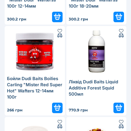
100г 12-14мм
100г 18-20мм
300.2 грн
300.2 грн
Бойли Dudi Baits Boilies
Ліквід Dudi Baits Liquid
Carling "Mister Red Super
Additive Forest Squid
Hot" Wafters 12-14мм
500мл
100г
266 грн
770.9 грн