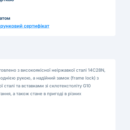
катом
рунковий сертифікат
овлено з високоякісної неіржавкої сталі 14C28N,
 однією рукою, а надійний замок (frame lock) з
сталі та вставками зі склотекстоліту G10
ня, а також стане в пригоді в різних