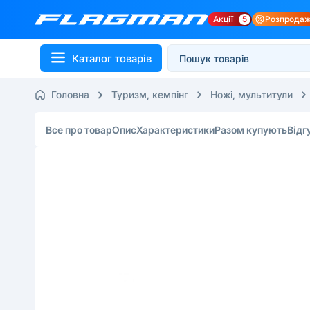
Акції
5
Розпрода
Каталог товарів
Головна
Туризм, кемпінг
Ножі, мультитули
Все про товар
Опис
Характеристики
Разом купують
Відг