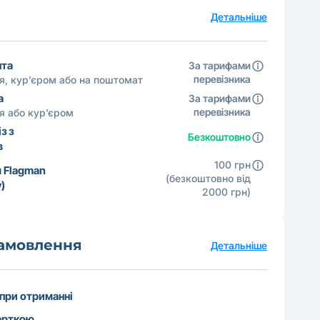
а
Детальніше
шта
За тарифами
перевізника
ня, кур’єром або на поштомат
а
За тарифами
перевізника
ня або кур’єром
з з
Безкоштовно
в
100 грн
 Flagman
(безкоштовно від
)
2000 грн)
замовлення
Детальніше
 при отриманні
арткою