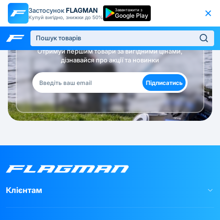
Застосунок
FLAGMAN
Завантажити з
Google Play
Купуй вигідно, знижки до 50%
Будь в курсі!
Отримуй першим товари за вигідними цінами,
дізнавайся про акції та новинки
Підписатись
Клієнтам