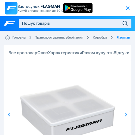
Застосунок
FLAGMAN
Завантажити з
Google Play
Купуй вигідно, знижки до 50%
Flagman
Головна
Транспортування, зберігання
Коробки
Все про товар
Опис
Характеристики
Разом купують
Відгуки