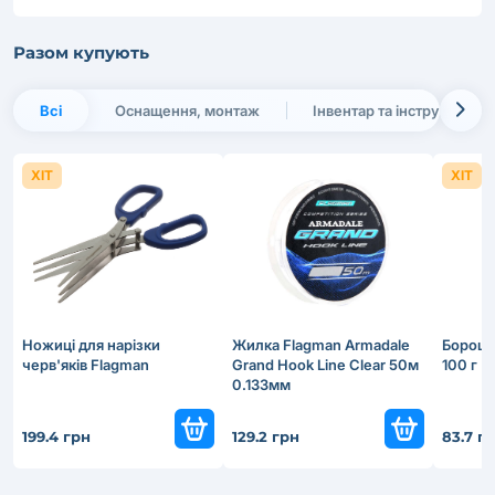
Разом купують
Всі
Оснащення, монтаж
Інвентар та інструменти
ХІТ
ХІТ
Ножиці для нарізки
Жилка Flagman Armadale
Борошно
черв'яків Flagman
Grand Hook Line Clear 50м
100 г
0.133мм
199.4 грн
129.2 грн
83.7 г