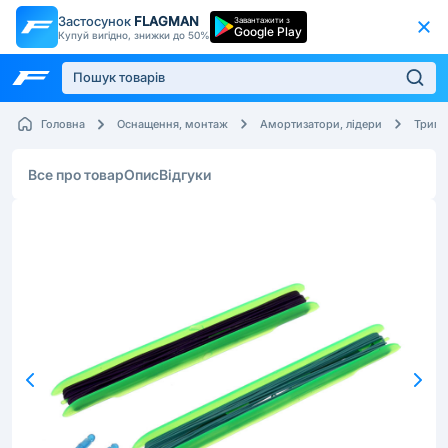
Застосунок
FLAGMAN
Завантажити з
Google Play
Купуй вигідно, знижки до 50%
Головна
Оснащення, монтаж
Амортизатори, лідери
Трима
Все про товар
Опис
Відгуки