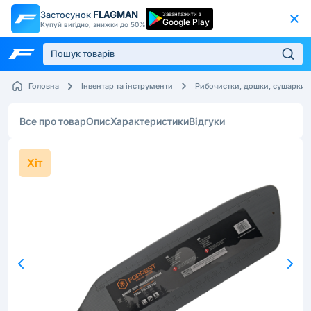
Застосунок
FLAGMAN
Завантажити з
Google Play
Купуй вигідно, знижки до 50%
Головна
Інвентар та інструменти
Рибочистки, дошки, сушарки
Все про товар
Опис
Характеристики
Відгуки
Хіт