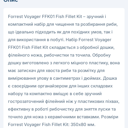
Forrest Voyager FFK01 Fish Fillet Kit – зручний і
компактний набір для чищення та розбирання риби,
що ідеально підходить як для похідних умов, так і
для використання в побуті. Набір Forrest Voyager
FFK01 Fish Fillet Kit складається з обробної дошки,
філейного ножа, рибочистки та точила. Обробну
дошку виготовлено з легкого міцного пластику, вона
має затискач для хвоста риби та розмітку для
вимірювання улову в сантиметрах і дюймах. Дошка
є своєрідним органайзером для інших складових
набору та компактно вміщує в себе зручний
гострозаточений філейний ніж у пластикових піхвах,
ефективну в роботі рибочистку для зняття луски та
точило для ножа з керамічними вставками. Розміри
Forrest Voyager Fish Fillet Kit: 350х80 мм.