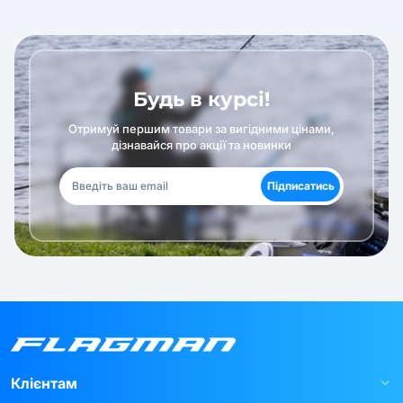
Будь в курсі!
Отримуй першим товари за вигідними цінами,
дізнавайся про акції та новинки
Підписатись
Клієнтам