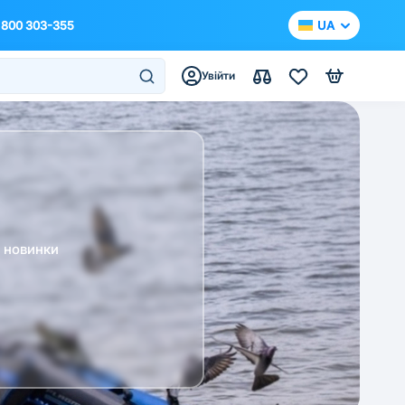
 800 303-355
UA
Увійти
а новинки