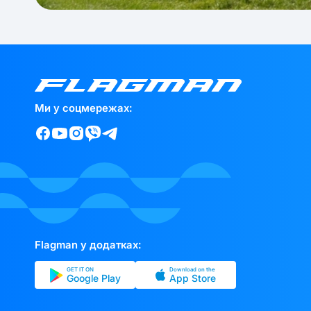
Ми у соцмережах:
Flagman у додатках:
GET IT ON
Download on the
Google Play
App Store