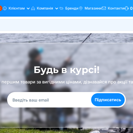
ж
Клієнтам
Компанія
Бренди
Магазини
Контакти
0
Будь в курсі!
першим товари за вигідними цінами, дізнавайся про акції т
Підписатись