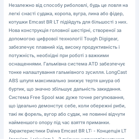
Незалежно від способу риболовлі, будь це ловля на
легкі снасті судака, коропа, вугра, лина або фідер,
котушки Emcast BR LT підійдуть для більшості з них.
Нова конструкція головної шестірні, створеної за
допомогою цифрової технології Tough Digigear,
забезпечує плавний хід, високу продуктивність і
потужність, необхідні при роботі з важкими
оснащеннями. Гальмівна система ATD забезпечує
тонке налаштування гальмівного зусилля. LongСast
ABS шпуля максимально знижує тертя шнура об
буртик, що значно збільшує дальність закидання.
Система Free Spool має дуже точне регулювання,
що ідеально демонстує себе, коли обережні риби,
такі як форель, вугор або судак, не повинні відчути
найменшого опору під час взяття приманки.
Характеристики Daiwa Emcast BR LT: - Концепція LT