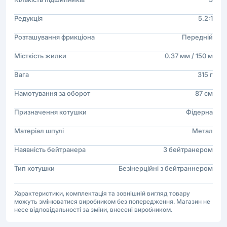
Редукція
5.2:1
Розташування фрикціона
Передній
Місткість жилки
0.37 мм / 150 м
Вага
315 г
Намотування за оборот
87 см
Призначення котушки
Фідерна
Матеріал шпулі
Метал
Наявність бейтранера
З бейтранером
Тип котушки
Безінерційні з бейтраннером
Характеристики, комплектація та зовнішній вигляд товару
можуть змінюватися виробником без попередження. Магазин не
несе відповідальності за зміни, внесені виробником.