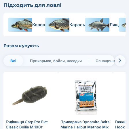
Підходить для ловлі
Короп
Карась
Лящ
Разом купують
Всі
Прикормки, бойли, насадки
Оснащення, монт
Годівниця Carp Pro Flat
Прикормка Dynamite Baits
Гачки K
Classic Boilie M 100г
Marine Halibut Method Mix
Hook №