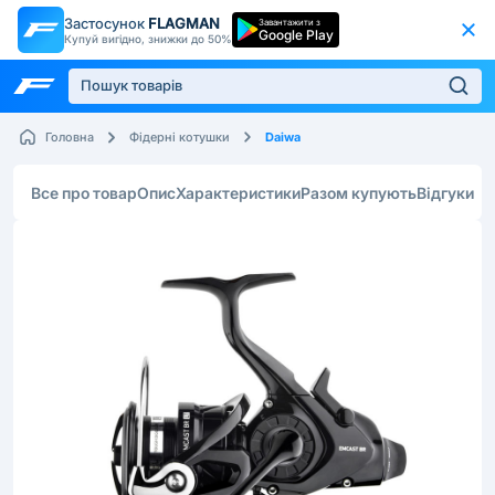
Застосунок
FLAGMAN
Завантажити з
Google Play
Купуй вигідно, знижки до 50%
Daiwa
Головна
Фідерні котушки
Все про товар
Опис
Характеристики
Разом купують
Відгуки