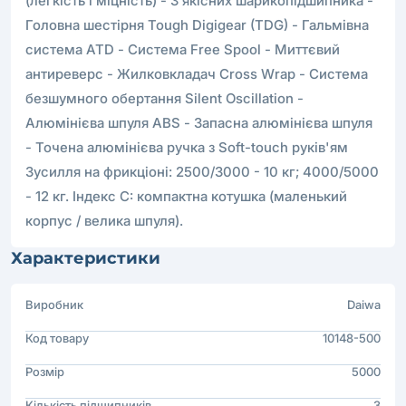
(легкість і міцність) - 3 якісних шарикопідшипника -
Головна шестірня Tough Digigear (TDG) - Гальмівна
система ATD - Система Free Spool - Миттєвий
антиреверс - Жилковкладач Cross Wrap - Система
безшумного обертання Silent Oscillation -
Алюмінієва шпуля ABS - Запасна алюмінієва шпуля
- Точена алюмінієва ручка з Soft-touch руків'ям
Зусилля на фрикціоні: 2500/3000 - 10 кг; 4000/5000
- 12 кг. Індекс C: компактна котушка (маленький
корпус / велика шпуля).
Характеристики
Виробник
Daiwa
Код товару
10148-500
Розмір
5000
Кількість підшипників
3