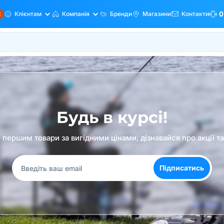
ж
Клієнтам
Компанія
Бренди
Магазини
Контакти
0
Будь в курсі!
першим товари за вигідними цінами, дізнавайся про акції т
Підписатись