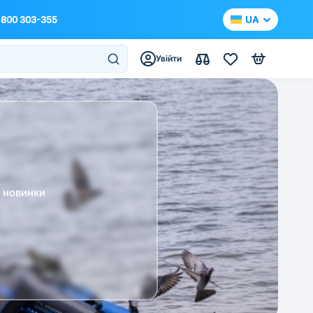
 800 303-355
UA
Увійти
а новинки