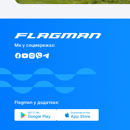
Ми у соцмережах:
Flagman у додатках:
GET IT ON
Download on the
Google Play
App Store