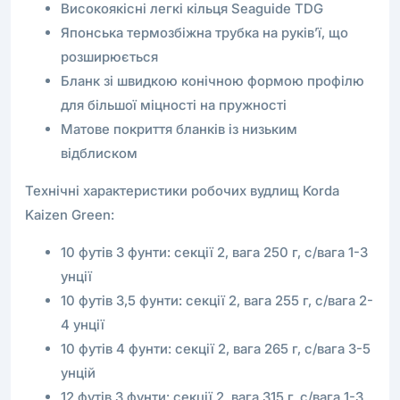
Високоякісні легкі кільця Seaguide TDG
Японська термозбіжна трубка на руків’ї, що
розширюється
Бланк зі швидкою конічною формою профілю
для більшої міцності на пружності
Матове покриття бланків із низьким
відблиском
Технічні характеристики робочих вудлищ Korda
Kaizen Green:
10 футів 3 фунти: секції 2, вага 250 г, c/вага 1-3
унції
10 футів 3,5 фунти: секції 2, вага 255 г, c/вага 2-
4 унції
10 футів 4 фунти: секції 2, вага 265 г, c/вага 3-5
унцій
12 футів 3 фунти: секції 2, вага 315 г, c/вага 1-3