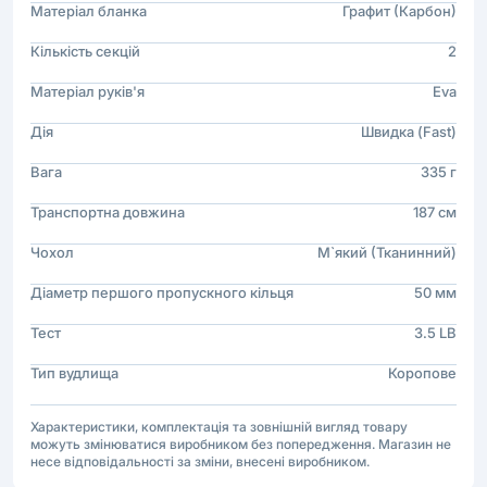
Матеріал бланка
Графит (Карбон)
Кількість секцій
2
Матеріал руків'я
Eva
Дія
Швидка (Fast)
Вага
335 г
Транспортна довжина
187 см
Чохол
М`який (Тканинний)
Діаметр першого пропускного кільця
50 мм
Тест
3.5 LB
Тип вудлища
Коропове
Характеристики, комплектація та зовнішній вигляд товару
можуть змінюватися виробником без попередження. Магазин не
несе відповідальності за зміни, внесені виробником.