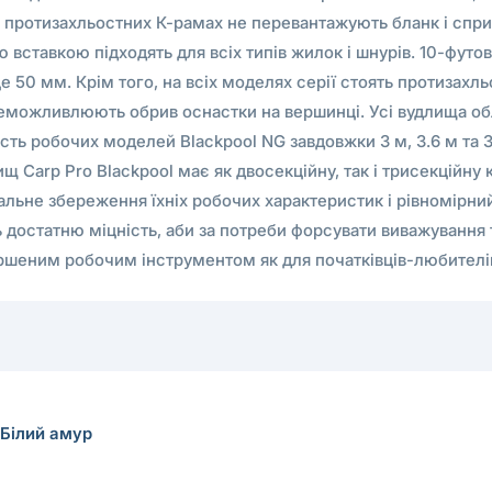
я в протизахльостних К-рамах не перевантажують бланк і сп
ю вставкою підходять для всіх типів жилок і шнурів. 10-футо
 50 мм. Крім того, на всіх моделях серії стоять протизахльо
унеможливлюють обрив оснастки на вершинці. Усі вудлища об
 робочих моделей Blackpool NG завдовжки 3 м, 3.6 м та 3,9
лищ Carp Pro Blackpool має як двосекційну, так і трисекційн
льне збереження їхніх робочих характеристик і рівномірни
 достатню міцність, аби за потреби форсувати виважування т
шеним робочим інструментом як для початківців-любителів к
Білий амур