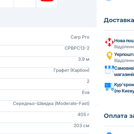
Доставк
Carp Pro
Нова по
Відділен
CPBPC13-2
Укрпошт
3.9 м
Відділен
Самовиві
Графит (Карбон)
магазині
2
Кур'єром
(по Києву
Eva
Середньо-Швидка (Moderate-Fast)
405 г
Оплата 
203 см