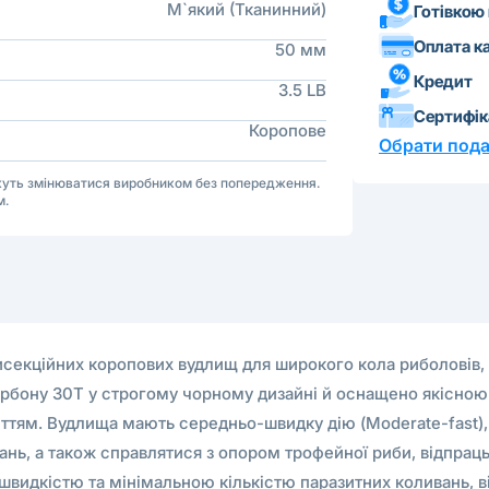
М`який (Тканинний)
Готівкою
Оплата к
50 мм
Кредит
3.5 LB
Сертифі
Коропове
Обрати пода
ожуть змінюватися виробником без попередження.
м.
рисекційних коропових вудлищ для широкого кола риболовів, щ
 карбону 30Т у строгому чорному дизайні й оснащено якісн
ттям. Вудлища мають середньо-швидку дію (Moderate-fast), 
ань, а також справлятися з опором трофейної риби, відпраць
 швидкістю та мінімальною кількістю паразитних коливань,