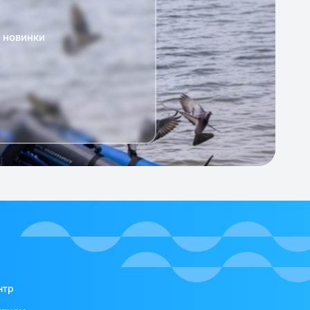
а новинки
нтр