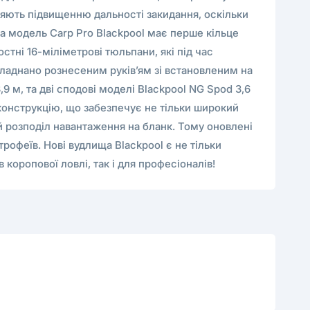
рияють підвищенню дальності закидання, оскільки
ва модель Carp Pro Blackpool має перше кільце
стні 16-міліметрові тюльпани, які під час
ладнано рознесеним руків’ям зі встановленим на
 м, та дві сподові моделі Blackpool NG Spod 3,6
у конструкцію, що забезпечує не тільки широкий
й розподіл навантаження на бланк. Тому оновлені
рофеїв. Нові вудлища Blackpool є не тільки
оропової ловлі, так і для професіоналів!