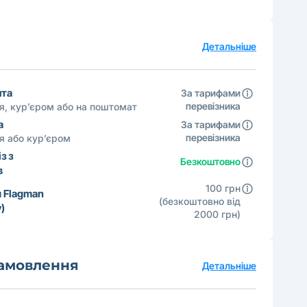
а
Детальніше
шта
За тарифами
перевізника
ня, кур’єром або на поштомат
а
За тарифами
перевізника
ня або кур’єром
з з
Безкоштовно
в
100 грн
 Flagman
(безкоштовно від
)
2000 грн)
замовлення
Детальніше