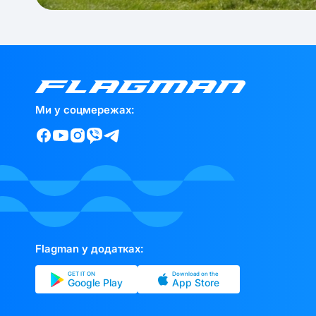
Ми у соцмережах:
Flagman у додатках:
GET IT ON
Download on the
Google Play
App Store