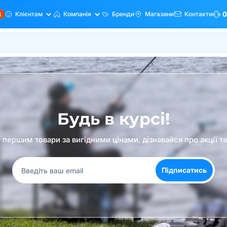
ж
Клієнтам
Компанія
Бренди
Магазини
Контакти
0
Будь в курсі!
першим товари за вигідними цінами, дізнавайся про акції т
Підписатись