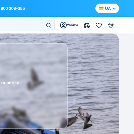
 800 303-355
UA
Увійти
а новинки