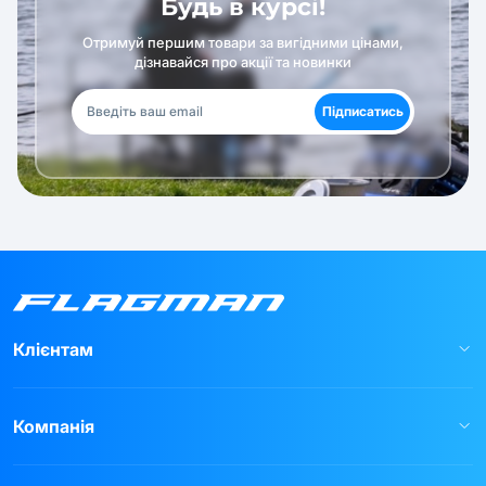
Будь в курсі!
Отримуй першим товари за вигідними цінами,
дізнавайся про акції та новинки
Підписатись
Клієнтам
Компанія