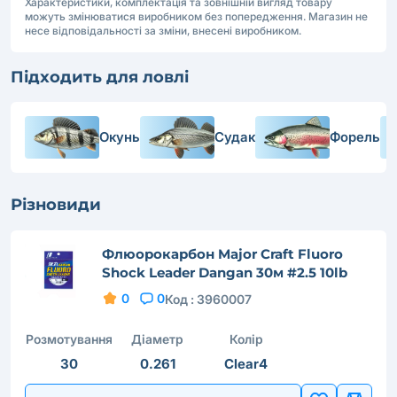
Характеристики, комплектація та зовнішній вигляд товару
можуть змінюватися виробником без попередження. Магазин не
несе відповідальності за зміни, внесені виробником.
Підходить для ловлі
Окунь
Судак
Форель
Різновиди
Флюорокарбон Major Craft Fluoro
Shock Leader Dangan 30м #2.5 10lb
0
0
Код :
3960007
Розмотування
Діаметр
Колір
30
0.261
Clear4