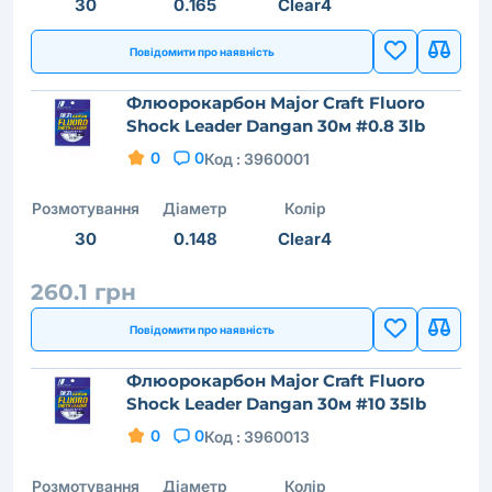
30
0.165
Clear4
Повідомити про наявність
Флюорокарбон Major Craft Fluoro
Shock Leader Dangan 30м #0.8 3lb
0
0
Код :
3960001
Розмотування
Діаметр
Колір
30
0.148
Clear4
260.1 грн
Повідомити про наявність
Флюорокарбон Major Craft Fluoro
Shock Leader Dangan 30м #10 35lb
0
0
Код :
3960013
Розмотування
Діаметр
Колір