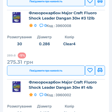
Повідомити про наявність
Флюорокарбон Major Craft Fluoro
Shock Leader Dangan 30м #3 12lb
0
0
Код :
3960008
Розмотування
Діаметр
Колір
30
0.286
Clear4
289.8
-5%
275.31 грн
Повідомити про наявність
Флюорокарбон Major Craft Fluoro
Shock Leader Dangan 30м #1 4lb
0
0
Код :
3960002
Розмотування
Діаметр
Колір