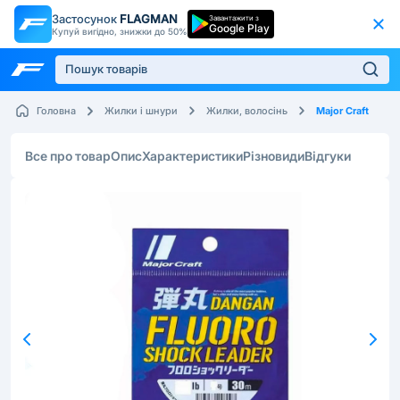
Застосунок
FLAGMAN
Завантажити з
Google Play
Купуй вигідно, знижки до 50%
Major Craft
Головна
Жилки і шнури
Жилки, волосінь
Все про товар
Опис
Характеристики
Різновиди
Відгуки