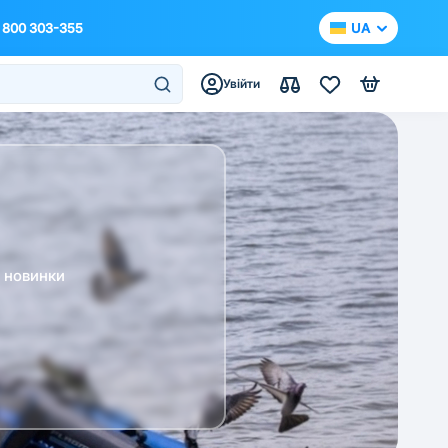
 800 303-355
UA
Увійти
а новинки