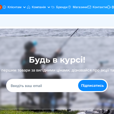
ж
Клієнтам
Компанія
Бренди
Магазини
Контакти
0
Будь в курсі!
першим товари за вигідними цінами, дізнавайся про акції т
Підписатись