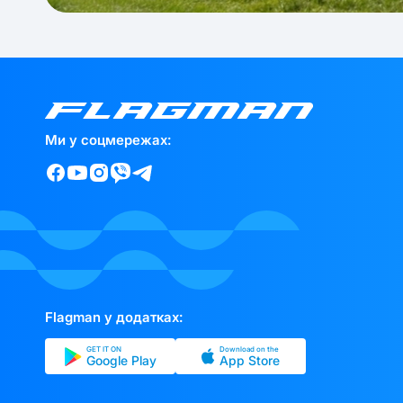
Ми у соцмережах:
Flagman у додатках:
GET IT ON
Download on the
Google Play
App Store