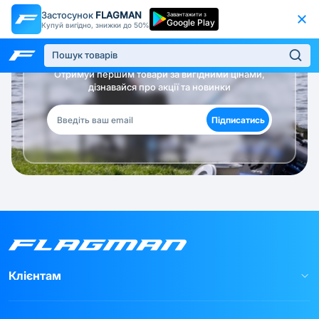
Застосунок
FLAGMAN
Завантажити з
Google Play
Купуй вигідно, знижки до 50%
Будь в курсі!
Отримуй першим товари за вигідними цінами,
дізнавайся про акції та новинки
Підписатись
Клієнтам