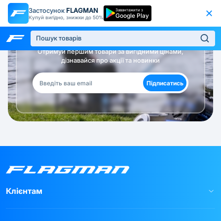
Застосунок
FLAGMAN
Завантажити з
Google Play
Купуй вигідно, знижки до 50%
Будь в курсі!
Отримуй першим товари за вигідними цінами,
дізнавайся про акції та новинки
Підписатись
Клієнтам