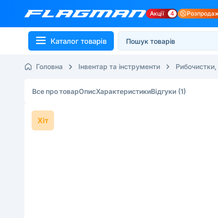
Акції
4
Розпрода
Каталог товарів
Головна
Інвентар та інструменти
Рибочистки,
Все про товар
Опис
Характеристики
Відгуки
(1)
Хіт