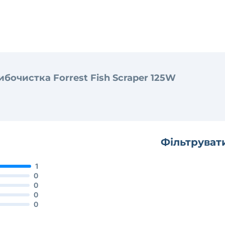
бочистка Forrest Fish Scraper 125W
Фільтруват
1
0
0
0
0