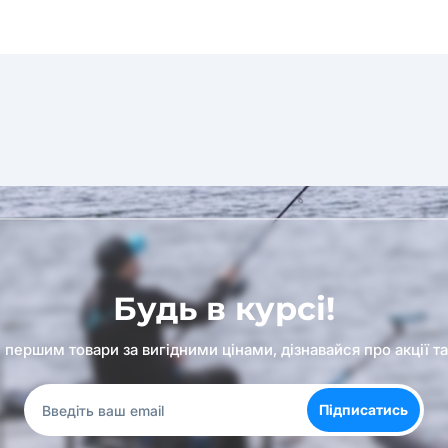
Будь в курсі!
першим товари за вигідними цінами, дізнавайся про акції т
Підписатись