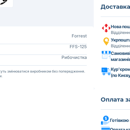
Доставк
Нова по
Відділен
Forrest
Укрпошт
Відділен
FFS-125
Самовиві
Рибочистка
магазині
Кур'єром
ожуть змінюватися виробником без попередження.
(по Києву
м.
Оплата 
Готівкою
Оплата к