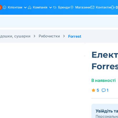
ж
Клієнтам
Компанія
Бренди
Магазини
Контакти
0
 дошки, сушарки
Рибочистки
Forrest
Елект
Forre
В наявності
5
1
Увійдіть 
Персональна