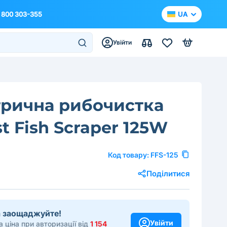
 800 303-355
UA
Увійти
рична рибочистка
st Fish Scraper 125W
Код товару:
FFS-125
Поділитися
та заощаджуйте!
Увійти
 ціна при авторизації від
1 154