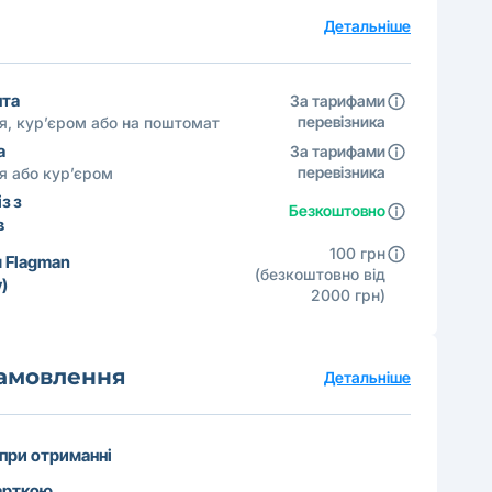
а
Детальніше
шта
За тарифами
перевізника
ня, кур’єром або на поштомат
а
За тарифами
перевізника
ня або кур’єром
з з
Безкоштовно
в
100 грн
 Flagman
(безкоштовно від
)
2000 грн)
замовлення
Детальніше
 при отриманні
арткою