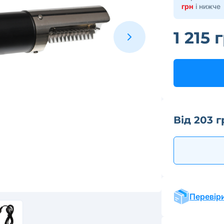
грн
і нижче
1 215 
Від 203 г
Перевіри