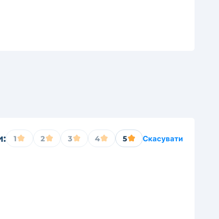
и:
1
2
3
4
5
Скасувати