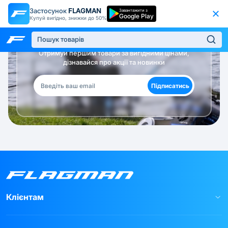
Застосунок
FLAGMAN
Завантажити з
Google Play
Купуй вигідно, знижки до 50%
Будь в курсі!
Отримуй першим товари за вигідними цінами,
дізнавайся про акції та новинки
Підписатись
Клієнтам