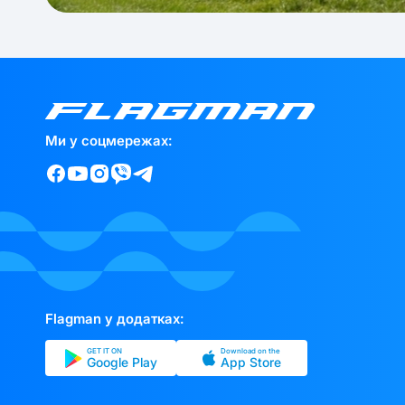
Ми у соцмережах:
Flagman у додатках:
GET IT ON
Download on the
Google Play
App Store