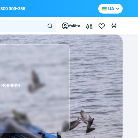
 800 303-355
UA
Увійти
а новинки