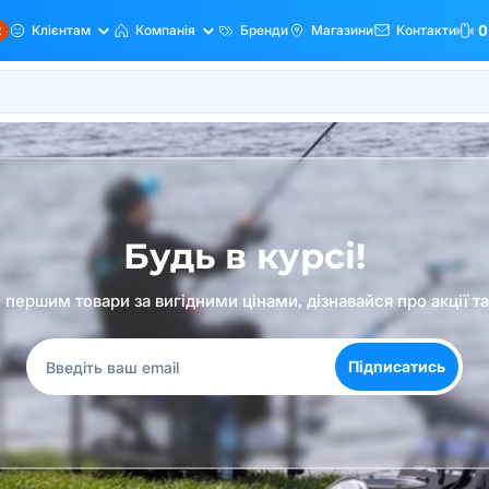
ж
Клієнтам
Компанія
Бренди
Магазини
Контакти
0
Будь в курсі!
першим товари за вигідними цінами, дізнавайся про акції т
Підписатись